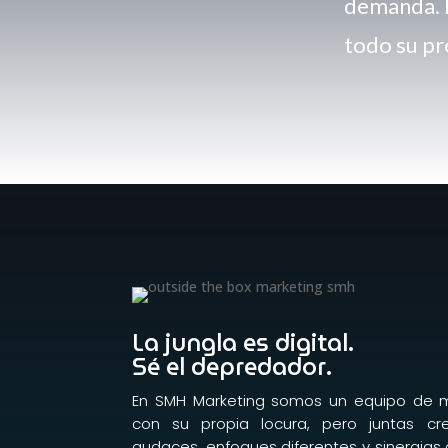
demanda. 
todo su pr
La jungla es digital.
Sé el depredador.
En SMH Marketing somos un equipo de m
con su propia locura, pero juntas c
audaces, enfoques diferentes y sinergias 