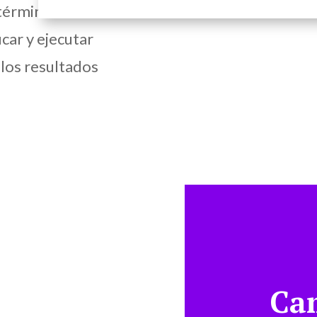
s términos más
icar y ejecutar
 los resultados
Ca