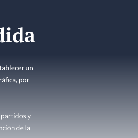
dida
stablecer un
áfica, por
partidos y
nción de la