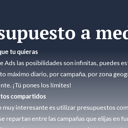
supuesto a me
que tu quieras
 Ads las posibilidades son infinitas, puedes e
o máximo diario, por campaña, por zona geogr
ente. ¡Tú pones los límites!
tos compartidos
 muy interesante es utilizar presupuestos com
se repartan entre las campañas que elijas en fu