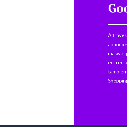
Go
A traves
anuncios
masivo,
en red 
también
Shopping