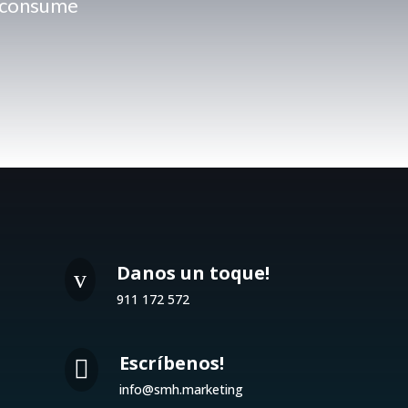
a consume
Danos un toque!
v
911 172 572
Escríbenos!

info@smh.marketing