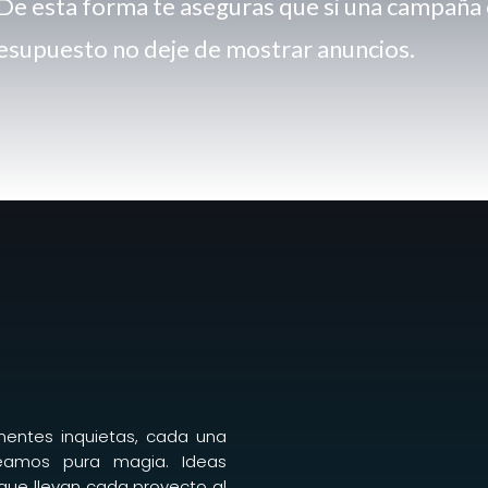
De esta forma te aseguras que si una campañ
esupuesto no deje de mostrar anuncios.
entes inquietas, cada una
reamos pura magia. Ideas
que llevan cada proyecto al