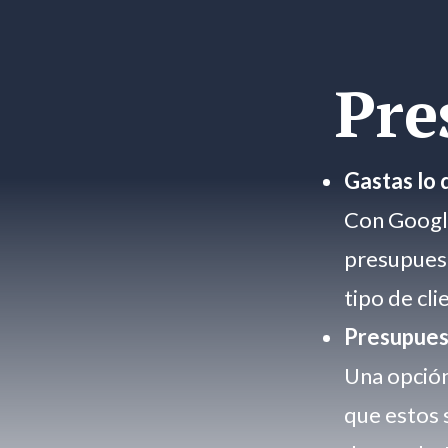
Pre
Gastas lo 
Con Google
presupuest
tipo de cli
Presupues
Una opción
que estos 