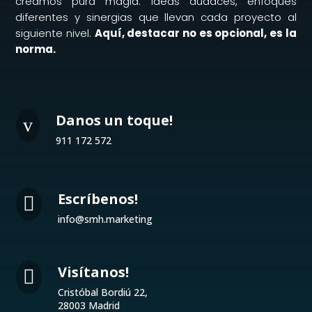
creamos pura magia. Ideas audaces, enfoques
diferentes y sinergias que llevan cada proyecto al
siguiente nivel.
Aquí, destacar no es opcional, es la
norma.
Danos un toque!
v
911 172 572
Escríbenos!

info@smh.marketing
Visítanos!

Cristóbal Bordiú 22,
28003 Madrid