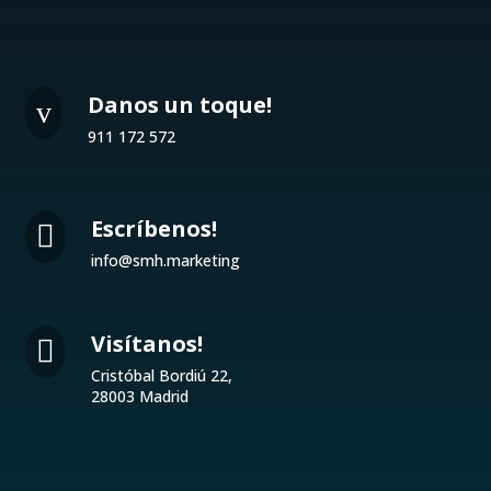
Danos un toque!
v
911 172 572
Escríbenos!

info@smh.marketing
Visítanos!

Cristóbal Bordiú 22,
28003 Madrid