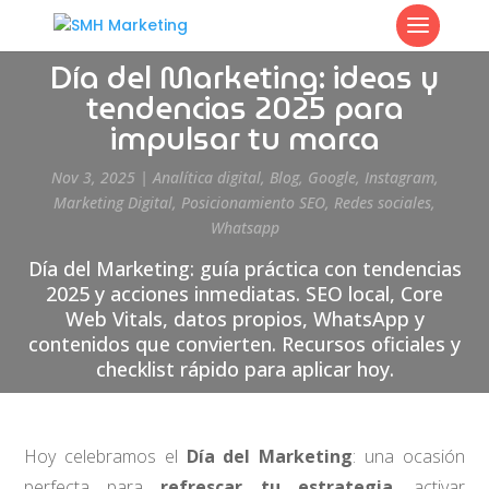
Día del Marketing: ideas y
tendencias 2025 para
impulsar tu marca
Nov 3, 2025
|
Analítica digital
,
Blog
,
Google
,
Instagram
,
Marketing Digital
,
Posicionamiento SEO
,
Redes sociales
,
Whatsapp
Día del Marketing: guía práctica con tendencias
2025 y acciones inmediatas. SEO local, Core
Web Vitals, datos propios, WhatsApp y
contenidos que convierten. Recursos oficiales y
checklist rápido para aplicar hoy.
Hoy celebramos el
Día del Marketing
: una ocasión
perfecta para
refrescar tu estrategia
, activar