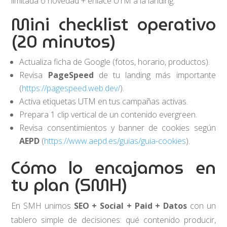
limitada o novedad + enlace UTM a la landing.
Mini checklist operativo
(20 minutos)
Actualiza ficha de Google (fotos, horario, productos).
Revisa
PageSpeed
de tu landing más importante
(
https://pagespeed.web.dev/
).
Activa etiquetas UTM en tus campañas activas.
Prepara 1 clip vertical de un contenido evergreen.
Revisa consentimientos y banner de cookies según
AEPD
(
https://www.aepd.es/guias/guia-cookies
).
Cómo lo encajamos en
tu plan (SMH)
En SMH unimos
SEO + Social + Paid + Datos
con un
tablero simple de decisiones: qué contenido producir,