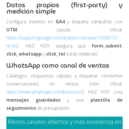
Datos propios (first-party) y
medición simple
Configura eventos en
GA4
y etiqueta campañas con
UTM
(ayuda oficial:
https://support.google.com/analytics/answer/1008015?
hl=es
). HAZ HOY: asegura que
form_submit
,
click_whatsapp
y
click_tel
están midiendo.
WhatsApp como canal de ventas
Catálogos, respuestas rápidas y etiquetas convierten
conversaciones en ventas (sitio oficial:
https://www.whatsapp.com/business/
). HAZ HOY: crea
mensajes guardados
y una
plantilla de
seguimiento
de presupuesto.
Menos canales abiertos y más excelencia en