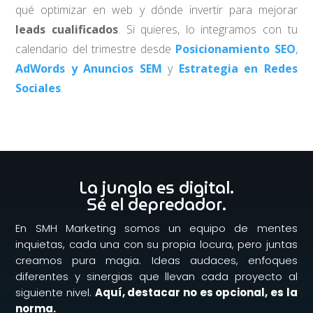
qué optimizar en web y dónde invertir para mejorar
leads cualificados
. Si quieres, lo integramos con tu
calendario del trimestre desde
Posicionamiento SEO
,
AdWords y Anuncios SEM
y
Estrategia en Redes
Sociales
.
La jungla es digital.
Sé el depredador.
En SMH Marketing somos un equipo de mentes
inquietas, cada una con su propia locura, pero juntas
creamos pura magia. Ideas audaces, enfoques
diferentes y sinergias que llevan cada proyecto al
siguiente nivel.
Aquí, destacar no es opcional, es la
norma.