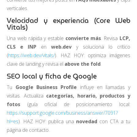
verticales.
Velocidad y experiencia (Core Web
Vitals)
Una web rápida y estable
convierte más
. Revisa
LCP,
CLS e INP
en
web.dev
y soluciona lo crítico
(
https://web.dev/vitals/
). HAZ HOY: optimiza imágenes
clave de landing y revisa el
above the fold
.
SEO local y ficha de Google
Tu
Google Business Profile
influye en llamadas y
visitas. Actualiza
categorías, horario, productos y
fotos
(guía oficial de posicionamiento local:
https://support.google.com/business/answer/7091?
hl=es
). HAZ HOY: publica una
novedad
con CTA a tu
página de contacto.