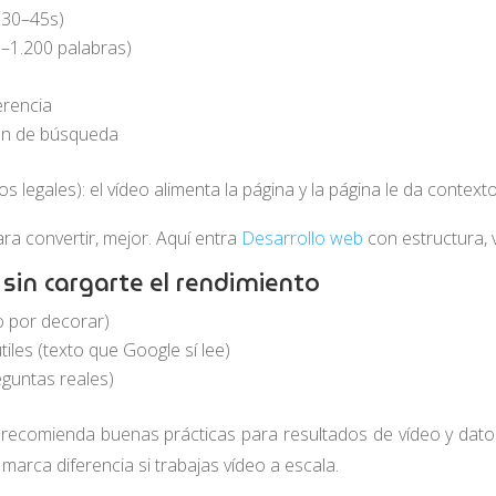
(30–45s)
0–1.200 palabras)
erencia
ón de búsqueda
s legales): el vídeo alimenta la página y la página le da contexto
a convertir, mejor. Aquí entra
Desarrollo web
con estructura, 
sin cargarte el rendimiento
o por decorar)
les (texto que Google sí lee)
guntas reales)
e recomienda buenas prácticas para resultados de vídeo y dat
marca diferencia si trabajas vídeo a escala.