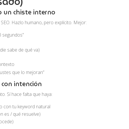
sado)
o un chiste interno
de SEO. Hazlo humano, pero explícito. Mejor:
30 segundos”
adie sabe de qué va)
ontexto
 ajustes que lo mejoran”
o con intención
o. Sí hace falta que haya:
eo con tu keyword natural
n es / qué resuelve)
rocede)