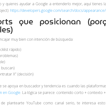
o y quieres ayudar a Google a entenderlo mejor, aquí tienes l
ject):
https://developers.google.com/search/docs/appearance/
rts que posicionan (por
les)
ncajar muy bien con intención de búsqueda:
klist rápido)
 problemas)
le)
lo buscan)
tratar X” (decisión)
e se apoya en buscador y tendencia es cuando las plataformas 
m en Google
. La lógica se parece: contenido corto + contexto + 
 de plantearte YouTube como canal serio, te interesa esto