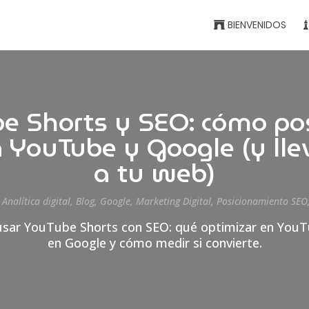
BIENVENIDOS
e Shorts y SEO: cómo pos
 YouTube y Google (y llev
a tu web)
|
Analítica digital
,
Blog
,
Google
,
Marketing Digital
,
Posicionamiento SEO
 usar YouTube Shorts con SEO: qué optimizar en You
en Google y cómo medir si convierte.