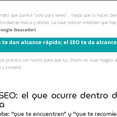
ato que parece “solo para views”… hasta que lo haces bie
utoridad de marca y ventas. La clave está en entender que hay 
oogle (buscador)
.
 te dan alcance rápido; el SEO te da alcance
e práctico (sin humo) para que tus Shorts no sean fuegos art
 y convertir.
EO: el que ocurre dentro 
ra
be: “que te encuentren” y “que te recomi