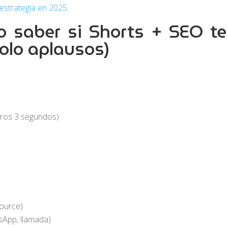
estrategia en 2025
.
o saber si Shorts + SEO te
solo aplausos)
eros 3 segundos)
ource)
sApp, llamada)