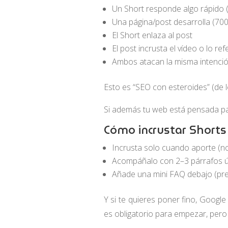
Un Short responde algo rápido 
Una página/post desarrolla (70
El Short enlaza al post
El post incrusta el vídeo o lo ref
Ambos atacan la misma intenci
Esto es “SEO con esteroides” (de lo
Si además tu web está pensada par
Cómo incrustar Shorts 
Incrusta solo cuando aporte (n
Acompáñalo con 2–3 párrafos úti
Añade una mini FAQ debajo (pre
Y si te quieres poner fino, Googl
es obligatorio para empezar, pero 