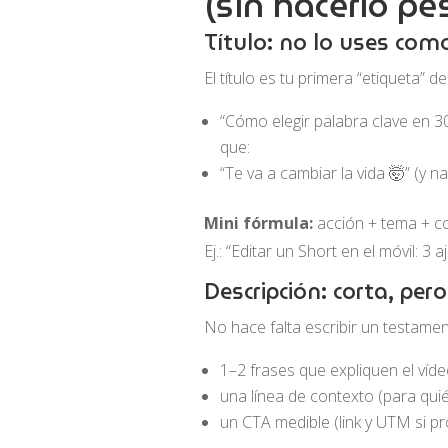
(sin hacerlo pe
Título: no lo uses com
El título es tu primera “etiqueta” 
“Cómo elegir palabra clave en 
que:
“Te va a cambiar la vida 🤯” (y n
Mini fórmula:
acción + tema + c
Ej.: “Editar un Short en el móvil: 3
Descripción: corta, per
No hace falta escribir un testament
1–2 frases que expliquen el víd
una línea de contexto (para quié
un CTA medible (link y UTM si p