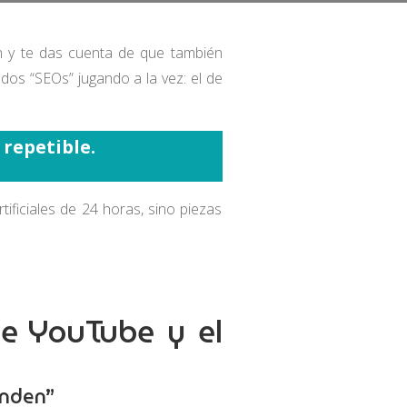
n y te das cuenta de que también
dos “SEOs” jugando a la vez: el de
 repetible.
ificiales de 24 horas, sino piezas
de YouTube y el
enden”