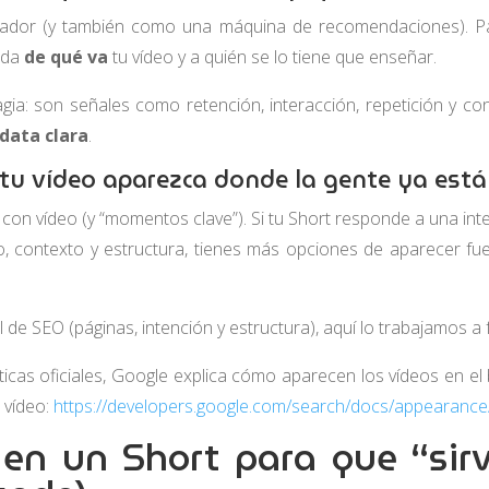
dor (y también como una máquina de recomendaciones). Para
enda
de qué va
tu vídeo y a quién se lo tiene que enseñar.
ia: son señales como retención, interacción, repetición y con
ata clara
.
 tu vídeo aparezca donde la gente ya est
on vídeo (y “momentos clave”). Si tu Short responde a una in
o, contexto y estructura, tienes más opciones de aparecer fu
l de SEO (páginas, intención y estructura), aquí lo trabajamos a
cticas oficiales, Google explica cómo aparecen los vídeos en e
 vídeo:
https://developers.google.com/search/docs/appearance
en un Short para que “sir