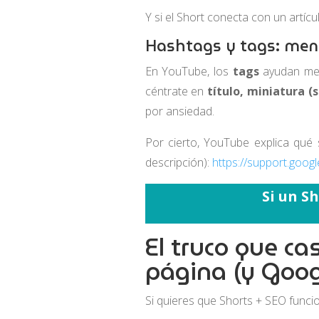
Y si el Short conecta con un artícu
Hashtags y tags: meno
En YouTube, los
tags
ayudan meno
céntrate en
título, miniatura (
por ansiedad.
Por cierto, YouTube explica qué 
descripción):
https://support.goo
Si un S
El truco que c
página (y Goog
Si quieres que Shorts + SEO funcio