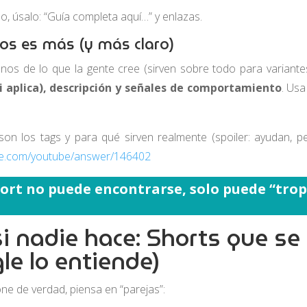
lo, úsalo: “Guía completa aquí…” y enlazas.
s es más (y más claro)
s de lo que la gente cree (sirven sobre todo para variantes/
si aplica), descripción y señales de comportamiento
. Usa
son los tags y para qué sirven realmente (spoiler: ayudan, pe
gle.com/youtube/answer/146402
hort no puede encontrarse, solo puede “trop
asi nadie hace: Shorts que s
le lo entiende)
ne de verdad, piensa en “parejas”: