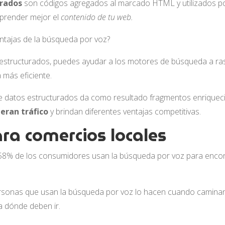
urados
son códigos agregados al marcado HTML y utilizados p
render mejor el
contenido de tu web.
structurados, puedes ayudar a los motores de búsqueda a rast
más eficiente.
e datos estructurados da como resultado fragmentos enrique
eran tráfico
y brindan diferentes ventajas competitivas.
ra comercios locales
l 58% de los consumidores usan la búsqueda por voz para enco
ersonas que usan la búsqueda por voz lo hacen cuando camina
a dónde deben ir.