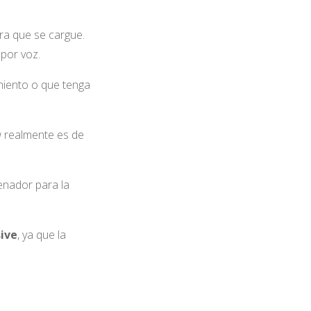
a
ra que se cargue.
por voz.
miento o que tenga
a
realmente es de
enador para la
ive
, ya que la