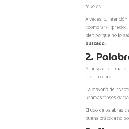
“qué es”.
A veces, tu intenció
«comprar», «precio»,
bien porque no lo sa
buscado.
2. Palab
Al buscar informació
otro humano.
La mayoría de nosot
usamos frases demasi
El uso de palabras c
buena práctica no só