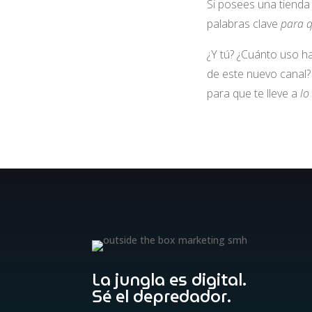
Si posees una tienda a
palabras clave
para q
¿Y tú? ¿Cuánto uso h
de este nuevo canal?
para que te lleve a
lo
La jungla es digital.
Sé el depredador.