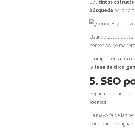
Los
datos estruct
búsqueda
para comp
Usando estos datos e
contenido de manera 
La implementación d
la
tasa de clics
,
gen
5. SEO pa
Según un estudio, e
locales
.
La mayoría de las p
zona para averiguar 