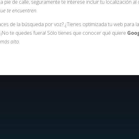
 pie de calle, seguramente te interese incluir tu localización al 
ue te encuentren
.
aces de la búsqueda por voz? ¿Tienes optimizada tu web para l
 ¡No te quedes fuera! Sólo tienes que conocer qué quiere
Goo
 más alto
.