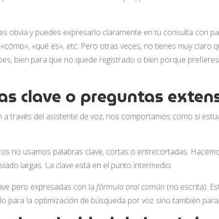
n es obvia y puedes expresarlo claramente en tu consulta con 
 «cómo», «qué es», etc. Pero otras veces, no tienes muy claro 
bes, bien para que no quede registrado o bien porque prefiere
ras clave o preguntas exten
n a través del asistente de voz, nos comportamos como si est
ros no usamos palabras clave, cortas o entrecortadas. Hacemo
ado largas. La clave está en el punto intermedio:
lave pero expresadas con la
fórmula oral común
(no escrita). E
lo para la optimización de búsqueda por voz sino también para