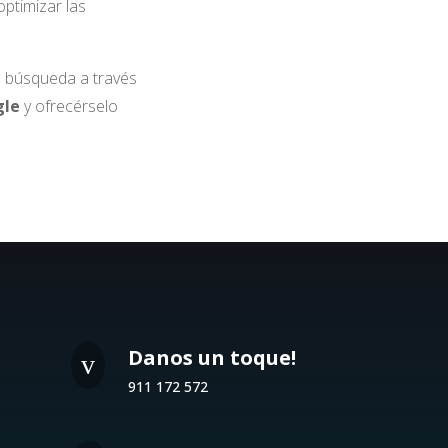
optimizar las
a búsqueda a través
gle
y ofrecérselo
Danos un toque!
v
911 172 572