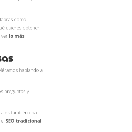
palabras como
qué quieres obtener,
s ver
lo más
sas
uviéramos hablando a
s preguntas y
sta es también una
 el
SEO tradicional
.