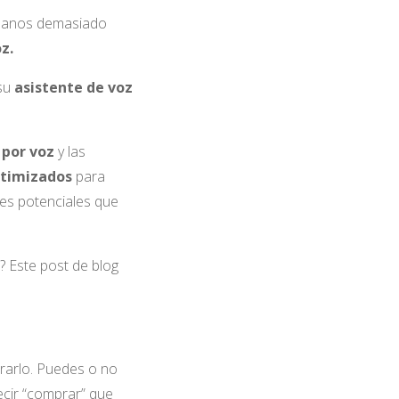
s manos demasiado
z.
 su
asistente de voz
 por voz
y las
timizados
para
res potenciales que
? Este post de blog
rarlo. Puedes o no
ecir “comprar” que