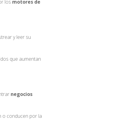
or los
motores de
rear y leer su
cidos que aumentan
ntrar
negocios
n o conducen por la