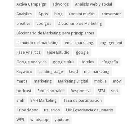
Active Campaign
adwords
Analisis web y social
Analytics
Apps
blog
content market
conversion
creative
códigos
Diccionario de Marketing
Diccionario de Marketing para principiantes
el mundo del marketing
email marketing
engagement
Fase Analítica
Fase Estudio
google
Google Analytics
google plus
Hoteles
Infografía
Keyword
Landing page
Lead
mailmarketing
marca
marketing
Marketing Digital
mobile
móvil
podcast
Redes sociales
Responsive
SEM
seo
smh
SMH Marketing
Tasa de participación
TripAdvisor
usuarios
UX: Experiencia de usuario
WEB
whatsapp
youtube